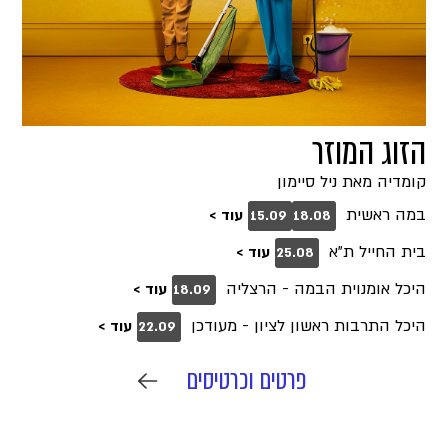
הזוג המוזר
קומדיה מאת ניל סיימון
במה ראשית
עוד >
15.09
18.08
בית החייל ת"א
עוד >
25.08
היכל אומנוית הבמה - הרצליה
עוד >
18.09
היכל התרבות ראשון לציון - מעודכן
עוד >
22.09
פרטים וכרטיסים