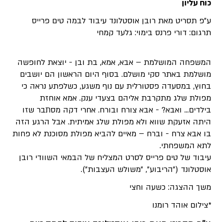
כוח עליון
ע"פ תסריט מאת רובן אוסטלונד עיבוד לבמה טים פרייס
תרגום: דורי פרנס בימוי: גלעד קמחי
המשפחה המושלמת – אבא, אמא, בת ובן - יוצאת לחופשה
מושלמת באתר סקי מושלם. בסוף היום הראשון הם יושבים
בחוץ, במסעדה פסטורלית עם נוף משגע, כשלפתע נראה כי
מפולת שלג מתקרבת אליהם בצעדי ענק. אמא אוחזת
בילדים... ואבא? - אבא צורח ובורח. אחרי דקה מסתבר שזו
היתה אזעקת שווא ולא מפולת שלג אמיתית. אבל הרגע הזה
בו אבא צרח - וברח – מאיים להביא מפולת מסוכנת לא פחות
לתא המשפחתי.
עיבוד של טים פרייס לסרט המצליח של הבמאי השוודי רובן
אוסטלונד ("הריבוע", "משולש העצבות").
משך ההצגה: כשעה וחצי
*צילום אוהד רומנו