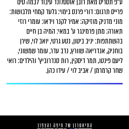
ע"פ תסריט מאת רובן אוסטלונד עיבוד לבמה טים
פרייס תרגום: דורי פרנס בימוי: גלעד קמחי תלבושות:
מוני מדניק מוזיקה: אמיר לקנר וידאו: עומרי רוזי
תאורה: מתן פרמינגר ע' במאי: המיה בן חיים
בהשתתפות: יניב ביטון, נטע גרטי, יואב לוי, שירן
בוחניק, אנדריאה שוורץ, נדב עדר, עומר שמשוני,
ליעם פינטו, תמר דיסקין, רות סנדרוביץ' והילדים: רואי
שחר קרמרמן / אביב לוי / עידו כהן.