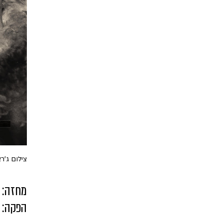
צילום ג'ר
מחזה: י
הפקה: מ