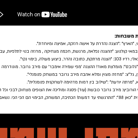
ת משבחות:
, "הארץ" :"הצגה נהדרת על אישה חזקה, אמיצה ומיוחדת".
במאי קולנוע: "ההצגה נפלאה, מרגשת, חכמה מצחיקה , מחזה בנוי לתלפיות, ע
כתובה נהדר, ביצוע מעולה, בימוי נקי".
"גלובס": מומלצת מאוד! ההצגה 'מפי שמירה אימבר' עם מירב גרובר. מונודרמה 
ן, גל"צ: "מחזה מצוין ומלא אהבה מירב גרובר במשחק פנומנלי".
א, "מרתה יודעת" :"שילוב בין דמות מדהימה לשחקנית פנומנלית".
י הורוביץ: מירב גרובר כובשת (עוד) פסגה ומוליכה את הצופים מצחוק לבכי וכל 
מנחם גרנית "כאן 88": "התרגשתי עד דמעות! הכתיבה, המשחק, הבימוי הם הכי ה