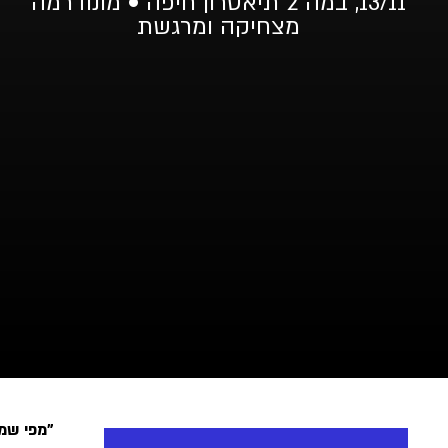
13/11, במה 2 תיאטרון חיפה • מונודרמה
מצחיקה ומרגשת
"מפי שמ