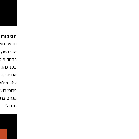
הביקורו
ננו שבתאי
אבי נשר, 
רבקה מיכאלי, רדיו 103: "הצגה מרתקת, 
בעז כהן, 
אודיה קור
עינב מילו
פרופ' רוע
חובה"!.