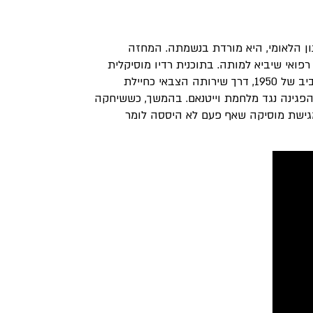
 רחוקה של משורר ההמנון הלאומי, היא מורדת בנשמתה. המחזה
ואי שיביא למותה. בתוכנית רדיו מוסיקלית
שהיא מקליטה לפני מותה היא יוצאת למסע בחייה. מילדותה הפרועה בתל אביב של 1950, דרך שירותה הצבאי כחיילת
הפגינה נגד מלחמת וייטנאם. בהמשך, כששיחקה
מגישת מוסיקה שאף פעם לא היססה לומר