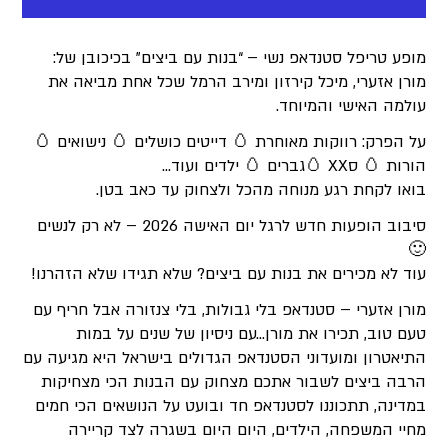
מופע טריפל סטנדאפ נשי – “בנות עם ביצים” בכיכובן של:
מורן אזערי, מיכל קירזון ומירב הרמל שכל אחת מביאה את
עולמה האישי והמיוחד.
על הפרק: רווקות מאוחרת 🥚 דייטים כושלים 🥚 נישואים 🥚
הורות 🥚 סXX 🥚גברים 🥚 ילדים ועוד…
בואו לקחת רגע מנוחה מהכל ולצחוק עד כאב בטן.
סיבוב הופעות חדש לרגל יום האישה 2026 – לא רק לנשים
🙂
עוד לא מכירים את בנות עם ביצים? שלא תגידו שלא הזהרנו!
מורן אזערי – סטנדאפ בלי גבולות, בלי צנזורה אבל חריף עם
טעם טוב, תכירו את מורן…עם ניסיון של שנים על במות
התיאטרון ומועדוני הסטנדאפ הגדולים בישראל היא מגיעה עם
הרבה ביצים לשבור אתכם מצחוק עם הבנות הכי מצחיקות
במדינה, תתכוננו לסטנדאפ חד ובועט על הנושאים הכי חמים
מחיי המשפחה, הילדים, היום היום בשגרה לצד קריירה