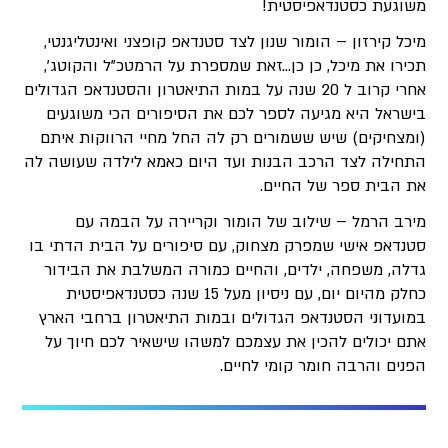
משוגעת כסטנדאפיסטית!
מיכל קירזון – הומור שנון לצד סטנדאפ קופצני ואינטליגנטי,
תכירו את מיכל, כן כן…זאת שמספרת על הרמטכ”ל והקוטג’,
אחרי קרוב ל 20 שנה על במות התיאטרון והסטנדאפ הגדולים
בישראל היא מגיעה לספר לכם את הסיפורים הכי משוגעים
(ומצחיקים) שיש ששמורים רק לה החל מחיי הרווקות איתם
התחילה לצד הרכב הבנות ועד היום כאמא לילדה שעושה לה
את הבית ספר של החיים.
מירב הרמל – שילוב של הומור וקריירה על הבמה עם
סטנדאפ אישי שמפרק מצחוק, עם סיפורים על הבית הדתי בו
גדלה, משפחה, ילדים, והחיים כמורה המשלבת את הבידור
כחלק מהיום יום, עם ניסיון מעל 15 שנה כסטנדאפיסטית
במועדוני הסטנדאפ הגדולים ובמות התיאטרון ברחבי הארץ
אתם יכולים להכין את עצמכם למשהו שישאיר לכם חיוך על
הפנים והרבה חומר קומי לחיים.