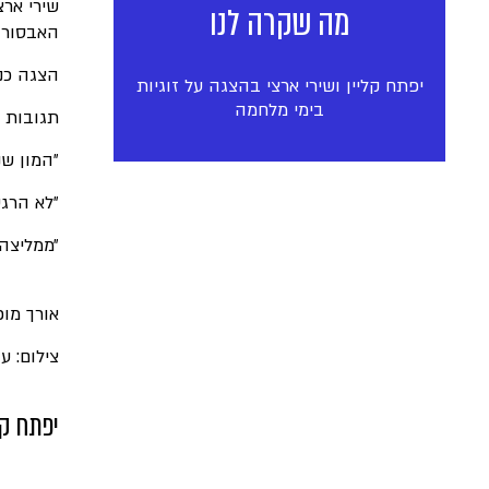
שירי ארצ
מה שקרה לנו
האבסורד
הצגה כנה
יפתח קליין ושירי ארצי בהצגה על זוגיות
בימי מלחמה
תגובות 
״המון שנ
״לא הרגש
״ממליצה 
אורך מופ
צילום: עד
יפתח קל