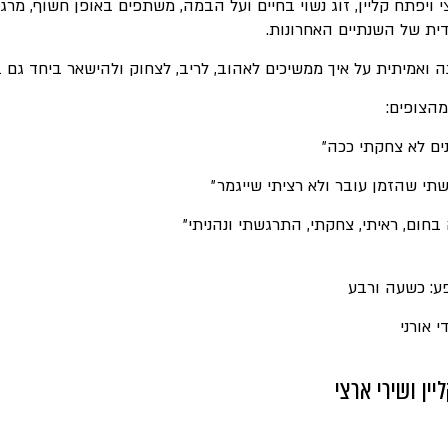
י ויפתח קליין, זוג נשוי בחיים ועל הבמה, משתפים באופן חשוף, מרג
ית של השנתיים האחרונות.
 ואמיתית על איך ממשיכים לאהוב, לריב, לצחוק ולהישאר ביחד גם 
מהצופים:
ים לא צחקתי ככה״
תי שהזמן עובר ולא רציתי שייגמר״
בחום, ראיתי, צחקתי, התרגשתי ונהניתי״
ע: כשעה ורבע
י אורני
יין ושירי ארצי