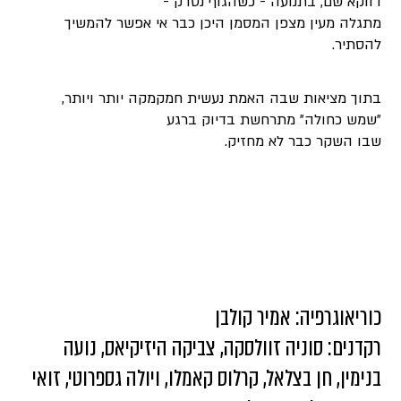
דווקא שם, בתנועה - כשהגוף נסדק -
מתגלה מעין מצפן המסמן היכן כבר אי אפשר להמשיך
להסתיר.
בתוך מציאות שבה האמת נעשית חמקמקה יותר ויותר,
״שמש כחולה״ מתרחשת בדיוק ברגע
שבו השקר כבר לא מחזיק.
כוריאוגרפיה: אמיר קולבן
רקדנים: סוניה זוולסקה, צביקה היזיקיאס, נועה
בנימין, חן בצלאל, קרלוס קאמלו, ויולה גספרוטי, זואי