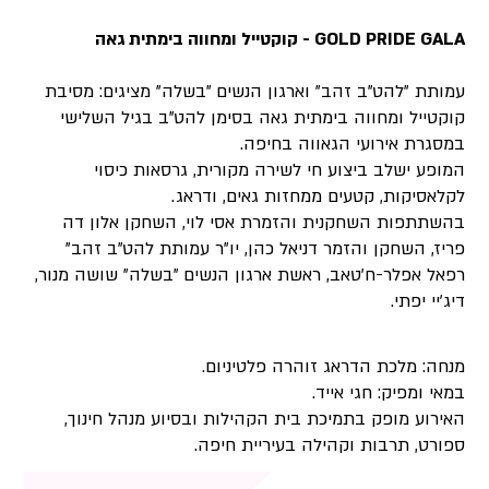
GOLD PRIDE GALA - קוקטייל ומחווה בימתית גאה
עמותת "להט"ב זהב" וארגון הנשים "בשלה" מציגים: מסיבת
קוקטייל ומחווה בימתית גאה בסימן להט"ב בגיל השלישי
במסגרת אירועי הגאווה בחיפה.
המופע ישלב ביצוע חי לשירה מקורית, גרסאות כיסוי
לקלאסיקות, קטעים ממחזות גאים, ודראג.
בהשתתפות השחקנית והזמרת אסי לוי, השחקן אלון דה
פריז, השחקן והזמר דניאל כהן, יו"ר עמותת להט"ב זהב"
רפאל אפלר-ח'טאב, ראשת ארגון הנשים "בשלה" שושה מנור,
דיג'יי יפתי.
מנחה: מלכת הדראג זוהרה פלטיניום.
במאי ומפיק: חגי אייד.
האירוע מופק בתמיכת בית הקהילות ובסיוע מנהל חינוך,
ספורט, תרבות וקהילה בעיריית חיפה.