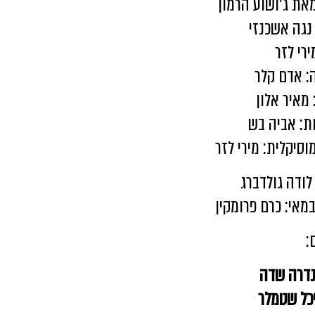
את ג'ושוע הרמון
נגה אשכנזי
ירי לזר
: אדם קלר
מאיר אלון
ת: אביה בש
וסיקלית: מירי לזר
לודה גולדברג
מאי: כרם פרומקין
:
דרה שדה
כל שטמלר