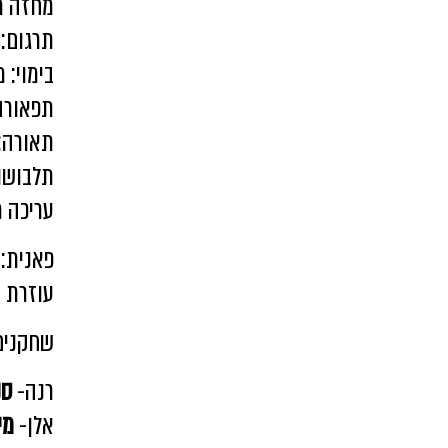
מחזה מ
תרגום: 
בימוי: מ
תפאורה
תאורה: 
תלבושו
עריכה מ
פאנית: 
עוזרת ב
שחקנים
רנה-
סנ
אלן-
מי