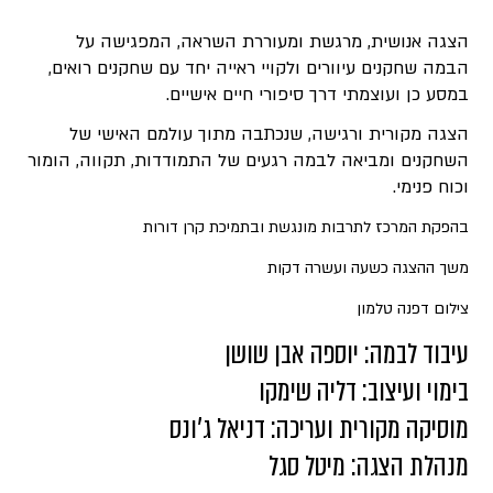
הצגה אנושית, מרגשת ומעוררת השראה, המפגישה על
הבמה שחקנים עיוורים ולקויי ראייה יחד עם שחקנים רואים,
במסע כן ועוצמתי דרך סיפורי חיים אישיים.
הצגה מקורית ורגישה, שנכתבה מתוך עולמם האישי של
השחקנים ומביאה לבמה רגעים של התמודדות, תקווה, הומור
וכוח פנימי.
בהפקת המרכז לתרבות מונגשת ובתמיכת קרן דורות
משך ההצגה כשעה ועשרה דקות
צילום דפנה טלמון
עיבוד לבמה: יוספה אבן שושן
בימוי ועיצוב: דליה שימקו
מוסיקה מקורית ועריכה: דניאל ג’ונס
מנהלת הצגה: מיטל סגל