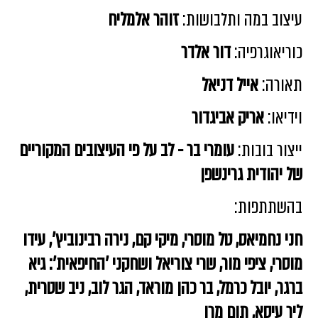
עיצוב במה ותלבושות:
זוהר אלמליח
כוריאוגרפיה:
דור אלדר
תאורה:
אייל דניאל
וידיאו:
אריק אביגדור
ייצור בובות:
עומרי בר - לב על פי העיצובים המקוריים
של יהודית גרינשפן
בהשתתפות:
חני נחמיאס, טל מוסרי, מיקי קם, נירה רבינוביץ', עידו
מוסרי, ציפי מור, שרי צוריאל ושחקני 'החיפאית': גיא
ברגר, יובל כרמל, בר כהן מוראד, הגר לוב, ניב שטרית,
ליר עיסא, תום מרו