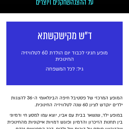
על ההצגה
שחקנים ויוצרים
ד"ש מקישקשתא
מופע חגיגי לכבוד יום הולדת 60 לטלוויזיה
החינוכית
גיל: לכל המשפחה
המופע המרכזי של פסטיבל חיפה הבינלאומי ה-36 להצגות
ילדים יוקדש לציון 60 שנה לטלוויזיה החינוכית.
במופע ילד, שנשאר בבית עם אביו, יוצא עמו למסע חי ודמיוני
בין תחנות הזיכרון והדמיון ופוגש דמויות אייקוניות מהחינוכית