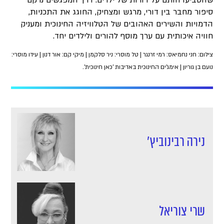
שהטביעו חותם על דורות של ילדים. דרך המפגשים נרקם
סיפור מחבר בין דורי, מרגש ומצחיק, החוגג את התכניות,
הדמויות והשירים האהובים של הטלוויזיה החינוכית ומעניק
חוויה איכותית עם ערך מוסף להורים ולילדים יחד.
צילום: חני נחמיאס: רמי זרנגר | טל מוסרי: ניר סלקמן | מיקי קם: אור דנון | עידו מוסרי:
נועם בן גוריון | אימג'ים החינוכית באדיבות 'כאן חינוכית'.
נירה רבינוביץ'
שרי צוריאל