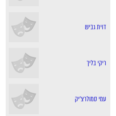
דוית גביש
ריקי בליך
עמי סמולרצ'יק