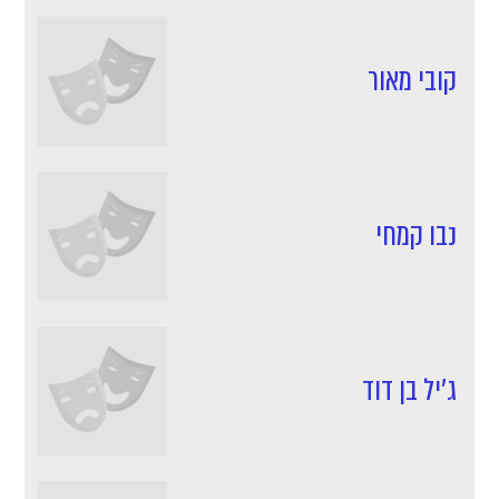
קובי מאור
נבו קמחי
ג'יל בן דוד