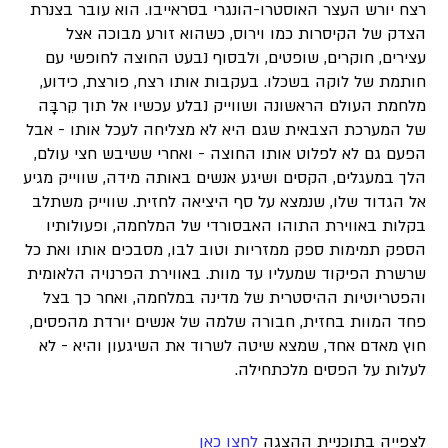
רצח יורש העצר האוסטרו-הונגרי בסראייבו. הוא עובר בצנרת
הצדק של הקיסרות כמו וירוס, כשהוא זורע מבוכה אצל
עצירים, חוקרים, שופטים, ולבסוף נבעט החוצה לחופשי עם
חותמת של לוקה בשכלו. בעקבות אותו רצח, פורצת, כידוע,
מלחמת העולם הראשונה ושווייק נבלע עכשיו אל תוך קִרבָּה
של המערכת הצבאית שגם היא לא מצליחה לעכל אותו - אבל
הפעם גם לא לפלוט אותו החוצה - ואחרי ששיבש חצי עולם,
הלך במעגלים, הקסים ושיגע אנשים באותה מידה, שווייק מגיע
אל הגדוד שלו, שנמצא על סף היציאה לחזית. שווייק משתלב
בקלות באווירת התוהו האבסורדי של המלחמה, ופעולותיו
הספק תמימות ספק ממזריות וטוב לבו, מסבכים אותו ואת כל
שרשרת הפיקוד שמעליו עד מוות. באווירת הפרנויה הלאומית
והפטריוטיות ההיסטרית של מדינה במלחמה, ואחר כך בצל
פחד המוות בחזית, חבורה שלמה של אנשים יורדת מהפסים,
חוץ מאדם אחד, שמצא שיטה לשרוד את השיגעון והיא - לא
לעלות על הפסים מלכתחילה.
לצפייה בתוכניית ההצגה
לחצו כאן