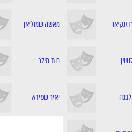
רוזנקיאר
מאשה שמוליאן
לושין
רות מילר
לבנה
יאיר שפירא