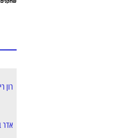
שחקנים י
רון רי
אדר ב