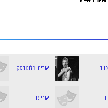
וצרים: ''החיפאית''
כטר
אוריה יבלונובסקי
ק
אורי גוב