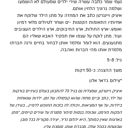
נעמי שמר כתבה עשרה שירי ילדים שמעולם לא הושמעו
ושלמה גרוניך הלחין אותם.
איציק ויינגרטן כתב את המחזה על מתן הילד שלוקח את
אחיותיו התאומות הקטנות -ים ושחר לטיולים מלאי דמיון
ואומץ.-ארץ החולות, ארץ החיבוקים, ארץ הילדים העצובים
ועוד. מתן לוקח על עצמו את תפקיד האבא שאליו הם
מתגעגעים. הוא לומד ומלמד אותן לבחור בחיים ודנה חברתו
מלמדת אותו מהי חברות ואהבה.
גיל: 5-8
משך ההצגה: כ-50 דקות
*צילום ג'ראר אלון
איציק ויינגרטן, שמצליח גם בגיל 73 להתבונן בעולם בעיניים בורקות
של ילד, כתב וביים מחזה שהוא קפסולה של זמן. ילדות שנאחזת
בילדות, על אף המציאות, ויכולה לה בזכות החופש לדמיין...
בעידן של
הפקות פורמט, שכופה בגסות סיפור מסגרת על שירים קיימים, "מתן
בארצות שאין כמותן", היא יהלום נדיר, יצירה מקורית בכל מובן
שבוטחת בקהל שלה, מכבדת אותו, סומכת עליו.