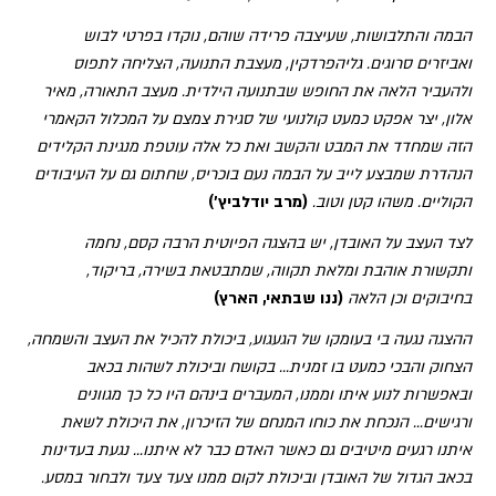
הבמה והתלבושות, שעיצבה פרידה שוהם, נוקדו בפרטי לבוש
ואביזרים סרוגים. גליהפרדקין, מעצבת התנועה, הצליחה לתפוס
ולהעביר הלאה את החופש שבתנועה הילדית. מעצב התאורה, מאיר
אלון, יצר אפקט כמעט קולנועי של סגירת צמצם על המכלול הקאמרי
הזה שמחדד את המבט והקשב ואת כל אלה עוטפת מנגינת הקלידים
הנהדרת שמבצע לייב על הבמה נעם בוכריס, שחתום גם על העיבודים
הקוליים. משהו קטן וטוב.
(מרב יודלביץ')
לצד העצב על האובדן, יש בהצגה הפיוטית הרבה קסם, נחמה
ותקשורת אוהבת ומלאת תקווה, שמתבטאת בשירה, בריקוד,
בחיבוקים וכן הלאה
(ננו שבתאי, הארץ)
ההצגה נגעה בי בעומקו של הגעגוע, ביכולת להכיל את העצב והשמחה,
הצחוק והבכי כמעט בו זמנית... בקושח וביכולת לשהות בכאב
ובאפשרות לנוע איתו וממנו, המעברים בינהם היו כל כך מגוונים
ורגישים... הנכחת את כוחו המנחם של הזיכרון, את היכולת לשאת
איתנו רגעים מיטיבים גם כאשר האדם כבר לא איתנו... נגעת בעדינות
בכאב הגדול של האובדן וביכולת לקום ממנו צעד צעד ולבחור במסע.