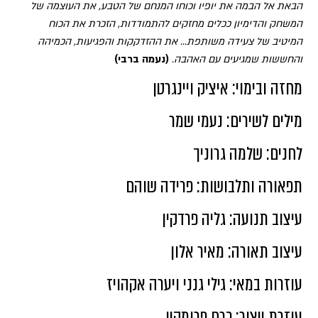
הבאת אל הבמה את יופיו וכוחו המנחם של הטבע, את העוצמה של
המשחק והדימיון ככלים מחזקים להתמודדות, הזכרת את הכוח
המיטיב של צעידה משותפת... את ההזדקקות והפגיעות, הכמיהה
והחששות שמגיעים עם האהבה.
(נעמה ברבי)
מחזה ובימוי: איציק ויינגרטן
מילים לשירים: נעמי שמר
לחנים: שלמה גרוניך
תפאורה ותלבושות: פרידה שוהם
עיצוב תנועה: גליה פרדקין
עיצוב תאורה: מאיר אלון
עוזרות במאי: גילי גנני ויערה אקהויז
עוזרת ייצור: כרם פרומקין